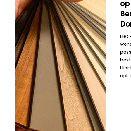
op
Be
Do
Het 
wens
pass
best
Hier
oplo