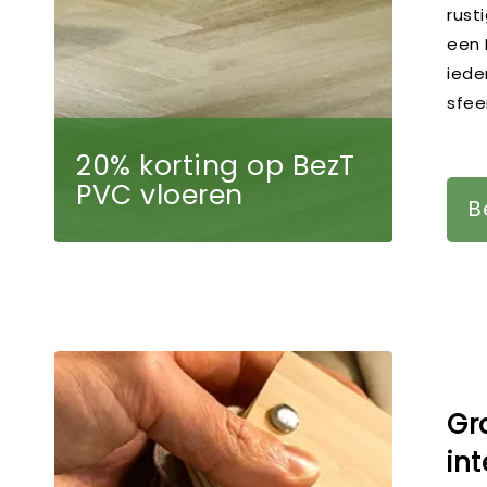
rusti
een 
iede
sfeer
20% korting op BezT
PVC vloeren
B
Gra
int