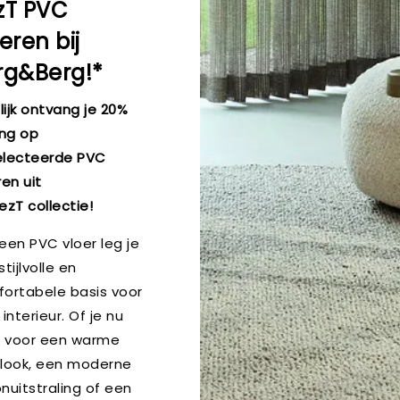
zT PVC
eren bij
rg&Berg!*
elijk ontvang je 20%
ing op
lecteerde PVC
ren uit
ezT collectie!
een PVC vloer leg je
tijlvolle en
ortabele basis voor
interieur. Of je nu
t voor een warme
look, een moderne
nuitstraling of een