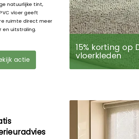
ge natuurlijke tint,
PVC vloer geeft
re ruimte direct meer
 en uitstraling.
15% korting op 
vloerkleden
ekijk actie
tis
erieuradvies