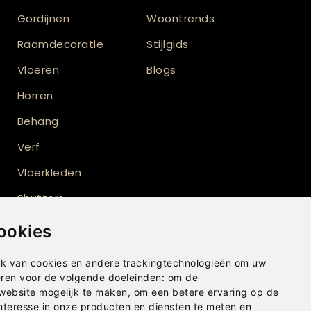
Gordijnen
Woontrends
Raamdecoratie
Stijlgids
Vloeren
Blogs
Horren
Behang
Verf
Vloerkleden
Shutters
ookies
k van cookies en andere trackingtechnologieën om uw
eren voor de volgende doeleinden:
om de
 website mogelijk te maken
,
om een betere ervaring op de
nteresse in onze producten en diensten te meten en