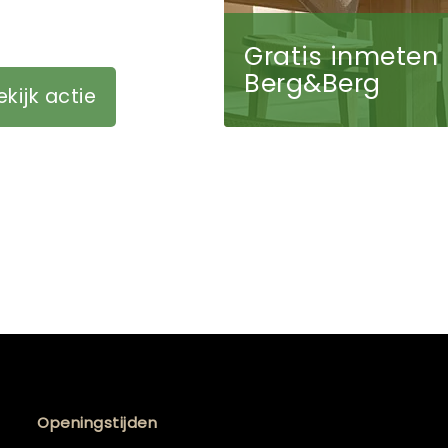
Gratis inmeten 
Berg&Berg
ekijk actie
Openingstijden