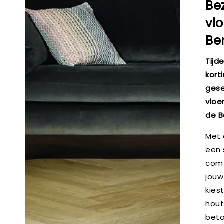
Be
vlo
Be
Tijd
kort
gese
vloe
de B
Met 
een s
comf
jouw 
kies
hout
beto