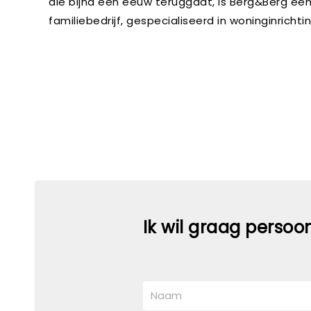
die bijna een eeuw teruggaat, is Berg&Berg ee
familiebedrijf, gespecialiseerd in woninginrichtin
Ik wil graag persoo