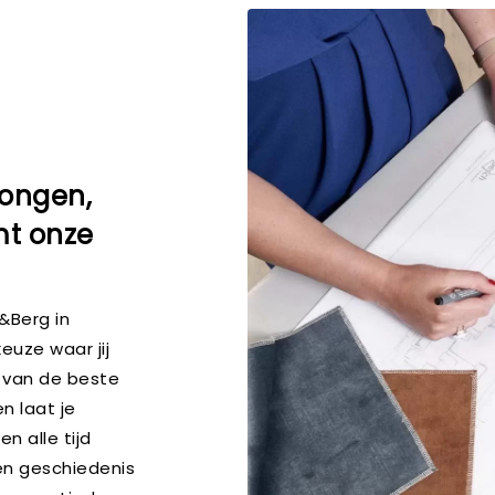
Dongen,
mt onze
&Berg in
euze waar jij
d van de beste
n laat je
n alle tijd
en geschiedenis