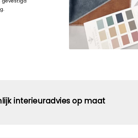
n gevestigd
g.
nlijk interieuradvies op maat