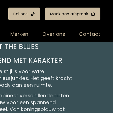
Bel ons
Maak een afspraak
Merken
Over ons
Contact
T THE BLUES
END MET KARAKTER
 stijl is voor ware
rieurjunkies. Het geeft kracht
body aan een ruimte.
bineer verschillende tinten
uw voor een spannend
eel. Van koningsblauw tot