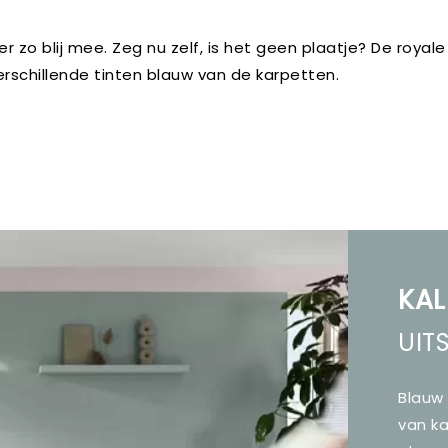
 zo blij mee. Zeg nu zelf, is het geen plaatje? De royale
erschillende tinten blauw van de karpetten.
KAL
UIT
Blauw
van k