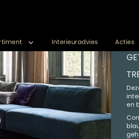
rtiment
Interieuradvies
Acties
GE
TR
Deze
inte
en 
Com
bla
geh