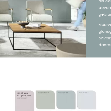
als ee
bevor
gebrui
Muurve
glansg
onvol
daaren