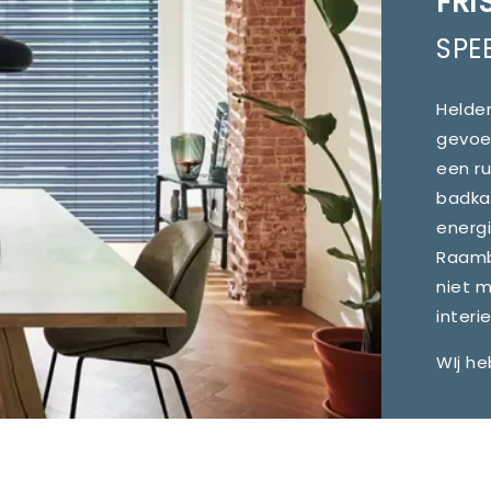
FRI
SPE
Helder
gevoel
een ru
badka
energi
Raambe
niet 
interi
WIj he