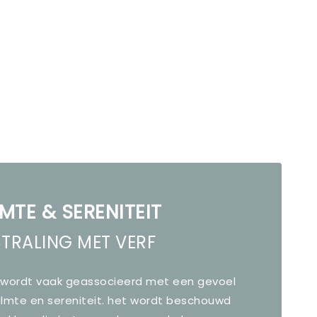
MTE & SERENITEIT
STRALING MET VERF
 wordt vaak geassocieerd met een gevoel
almte en sereniteit. het wordt beschouwd